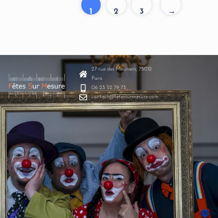
1
2
3
→
27 rue des Meuniers, 75012
Paris
06 23 52 79 73
contact@fetessurmesure.com
document.addEventListener("click", function (e) { const
toggle = e.target.closest(".search-toggle"); const
search = document.querySelector(".search-bar"); if
(toggle && search) { e.preventDefault();