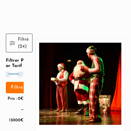
Filtré
(24)
Filtrer P
Ar Tarif
Filtrer
Prix :
0€
—
13000€