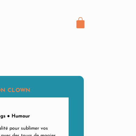
ON CLOWN
ags ● Humour
lité pour sublimer vos
 avec des tours de magies