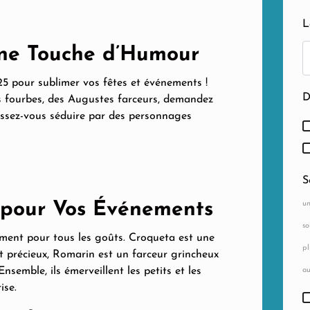
L
ne Touche d’Humour
5 pour sublimer vos fêtes et événements !
D
es fourbes, des Augustes farceurs, demandez
issez-vous séduire par des personnages
S
n pour Vos Événements
un
so
aiment pour tous les goûts. Croqueta est une
pl
t précieux, Romarin est un farceur grincheux
semble, ils émerveillent les petits et les
au
ise.