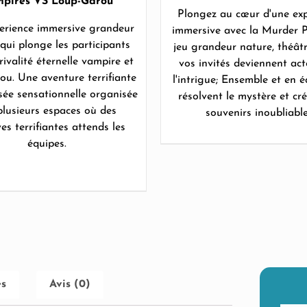
pires VS Loup-Garou
Plongez au cœur d'une exp
erience immersive grandeur
immersive avec la Murder P
qui plonge les participants
jeu grandeur nature, théâtr
rivalité éternelle vampire et
vos invités deviennent act
ou. Une aventure terrifiante
l'intrigue; Ensemble et en éq
isée sensationnelle organisée
résolvent le mystère et cr
plusieurs espaces où des
souvenirs inoubliable
es terrifiantes attends les
équipes.
es
Avis (0)