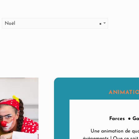
Noël
×
ANIMATI
Farces ● G
Une animation de qua
événements ! Que ce soit