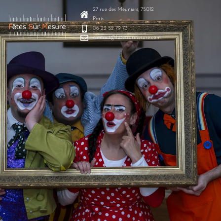
27 rue des Meuniers, 75012
Paris
06 23 52 79 73
contact@fetessurmesure.com
document.addEventListener("click", function (e) { const
toggle = e.target.closest(".search-toggle"); const
search = document.querySelector(".search-bar"); if
(toggle && search) { e.preventDefault();
search.classList.toggle("active"); } });