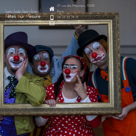
27 rue des Meuniers, 75012
Paris
06 23 52 79 73
contact@fetessurmesure.com
document.addEventListener("click", function (e) { const
toggle = e.target.closest(".search-toggle"); const
search = document.querySelector(".search-bar"); if
(toggle && search) { e.preventDefault();
search.classList.toggle("active"); } });